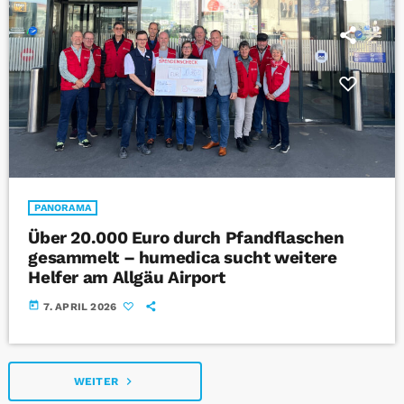
PANORAMA
Über 20.000 Euro durch Pfandflaschen
gesammelt – humedica sucht weitere
Helfer am Allgäu Airport
today
7. APRIL 2026
navigate_next
WEITER