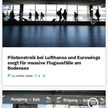
Pilotenstreik bei Lufthansa und Eurowings
sorgt für massive Flugausfälle am
Bodensee
today
13. APRIL 2026
2
insert_link