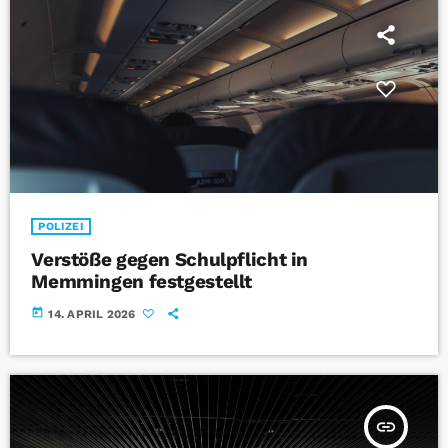
POLIZEI
Verstöße gegen Schulpflicht in
Memmingen festgestellt
today
14. APRIL 2026
insert_link