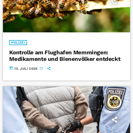
POLIZEI
Kontrolle am Flughafen Memmingen:
Medikamente und Bienenvölker entdeckt
today
15. JULI 2026
insert_link