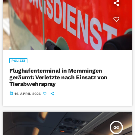
POLIZEI
Flughafenterminal in Memmingen
geräumt: Verletzte nach Einsatz von
Tierabwehrspray
today
16. APRIL 2026
insert_link