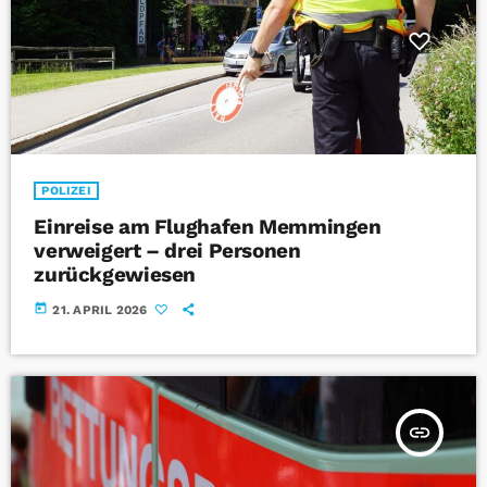
POLIZEI
Einreise am Flughafen Memmingen
verweigert – drei Personen
zurückgewiesen
today
21. APRIL 2026
insert_link