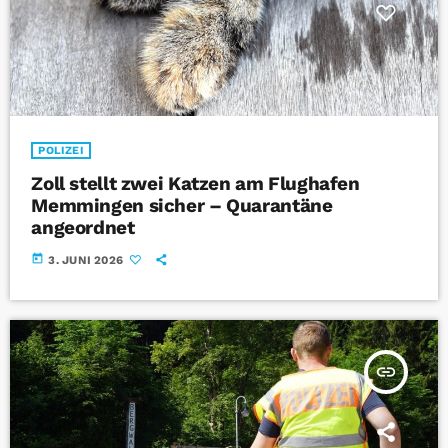
POLIZEI
Zoll stellt zwei Katzen am Flughafen
Memmingen sicher – Quarantäne
angeordnet
today
3. JUNI 2026
insert_link