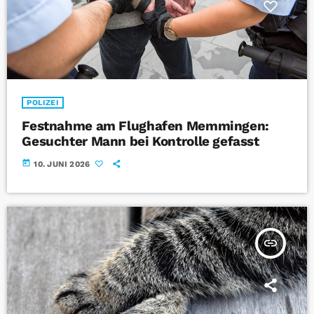
POLIZEI
Festnahme am Flughafen Memmingen:
Gesuchter Mann bei Kontrolle gefasst
today
10. JUNI 2026
insert_link