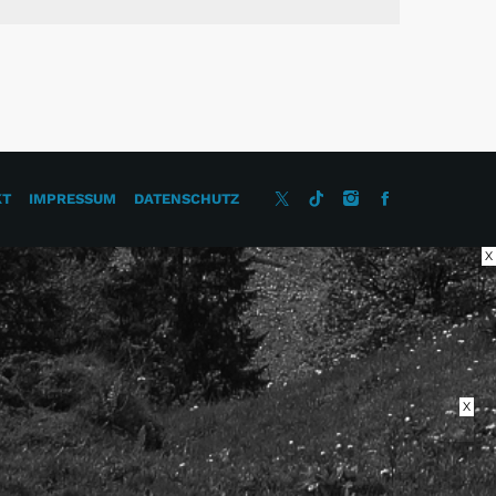
KT
IMPRESSUM
DATENSCHUTZ
X
X