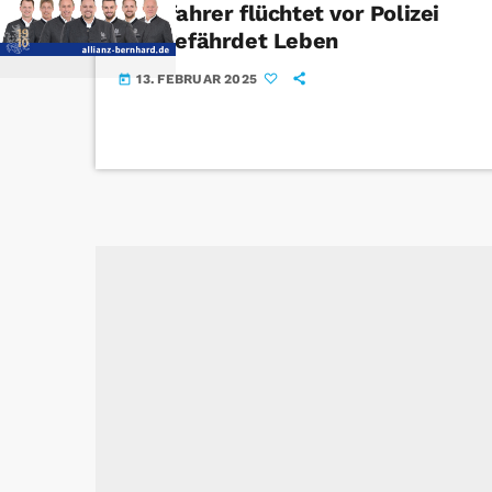
Autofahrer flüchtet vor Polizei
und gefährdet Leben
13. FEBRUAR 2025
today