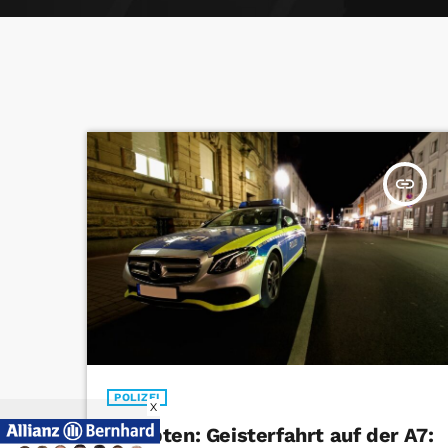
insert_link
POLIZEI
X
Kempten: Geisterfahrt auf der A7: