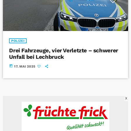
POLIZEI
Drei Fahrzeuge, vier Verletzte – schwerer
Unfall bei Lechbruck
today
17. MAI 2025
X