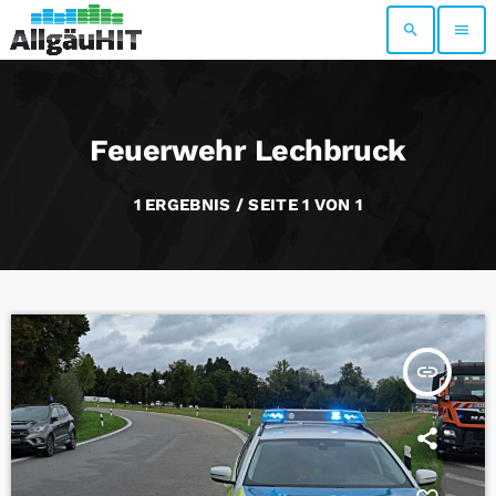
search
menu
Feuerwehr Lechbruck
1 ERGEBNIS / SEITE 1 VON 1
insert_link