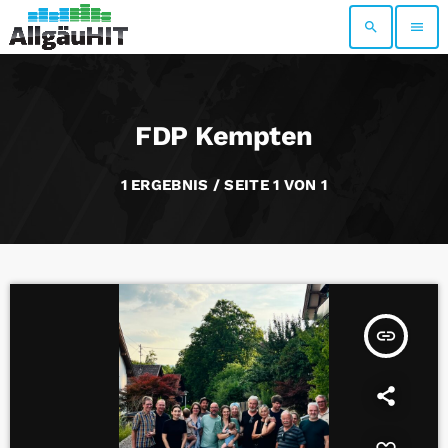
search
menu
FDP Kempten
1 ERGEBNIS / SEITE 1 VON 1
insert_link