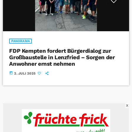
PANORAMA
FDP Kempten fordert Bürgerdialog zur
Großbaustelle in Lenzfried – Sorgen der
Anwohner ernst nehmen
today
2. JULI 2025
X