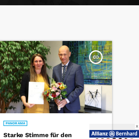
insert_link
PANORAMA
X
Starke Stimme für den