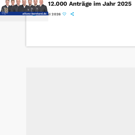
Über 12.000 Anträge im Jahr 2025
3. JUNI 2026
today