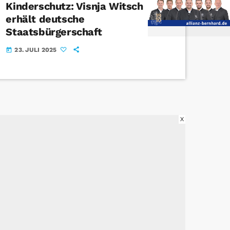
Kinderschutz: Visnja Witsch
erhält deutsche
Staatsbürgerschaft
23. JULI 2025
today
X