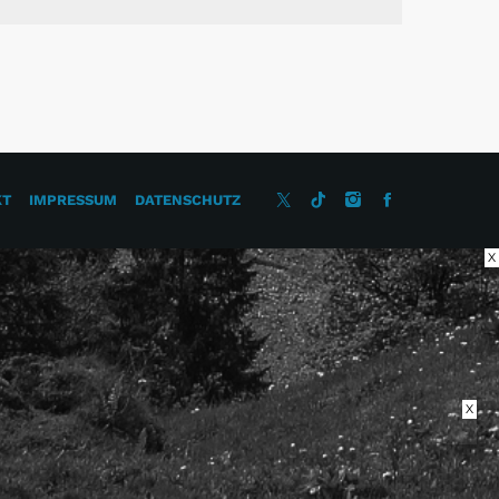
KT
IMPRESSUM
DATENSCHUTZ
X
X