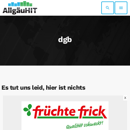
search
menu
dgb
Es tut uns leid, hier ist nichts
X