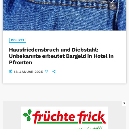
POLIZEI
Hausfriedensbruch und Diebstahl:
Unbekannte erbeutet Bargeld in Hotel in
Pfronten
today
18. JANUAR 2025
X