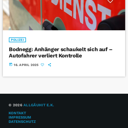
POLIZEI
Bodnegg: Anhänger schaukelt sich auf –
Autofahrer verliert Kontrolle
today
16. APRIL 2025
© 2026
ALLGÄUHIT E.K.
KONTAKT
IMPRESSUM
DATENSCHUTZ