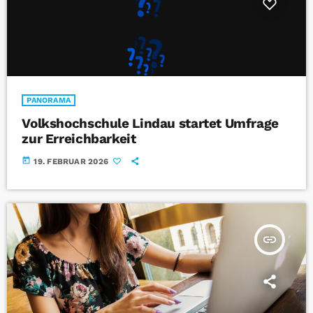
PANORAMA
Volkshochschule Lindau startet Umfrage
zur Erreichbarkeit
today
19. FEBRUAR 2026
insert_link