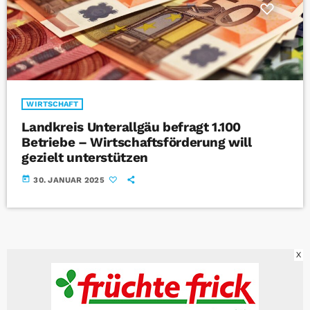
WIRTSCHAFT
Landkreis Unterallgäu befragt 1.100
Betriebe – Wirtschaftsförderung will
gezielt unterstützen
today
30. JANUAR 2025
X