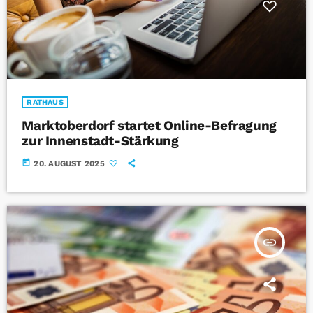
RATHAUS
Marktoberdorf startet Online-Befragung
zur Innenstadt-Stärkung
today
20. AUGUST 2025
insert_link