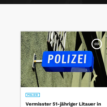
insert_link
POLIZEI
Vermisster 51-jähriger Litauer in