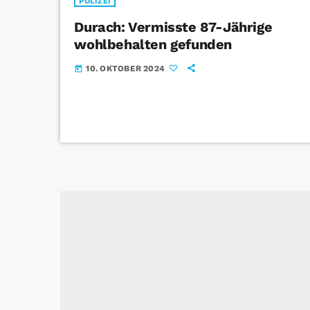
POLIZEI
Durach: Vermisste 87-Jährige
wohlbehalten gefunden
10. OKTOBER 2024
today