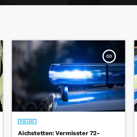
insert_link
POLIZEI
Aichstetten: Vermisster 72-