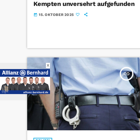
Kempten unversehrt aufgefunden
15. OKTOBER 2025
today
X
insert_link