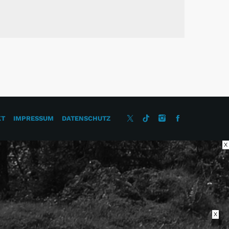
KT
IMPRESSUM
DATENSCHUTZ
X
X