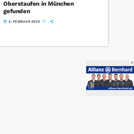
Oberstaufen in München
gefunden
4. FEBRUAR 2025
today
X