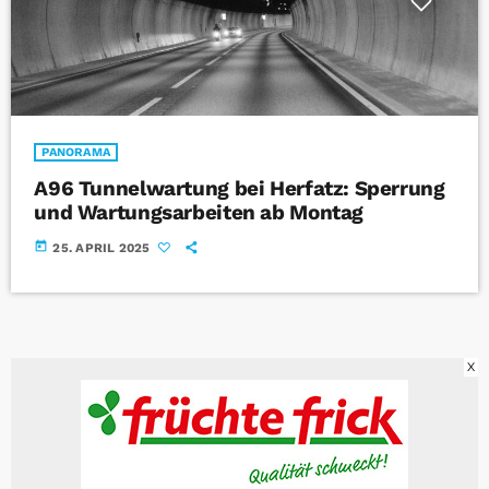
PANORAMA
A96 Tunnelwartung bei Herfatz: Sperrung
und Wartungsarbeiten ab Montag
today
25. APRIL 2025
X