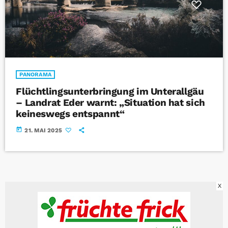
PANORAMA
Flüchtlingsunterbringung im Unterallgäu
– Landrat Eder warnt: „Situation hat sich
keineswegs entspannt“
today
21. MAI 2025
X