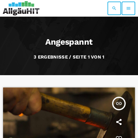
search
menu
Angespannt
3 ERGEBNISSE / SEITE 1 VON 1
insert_link