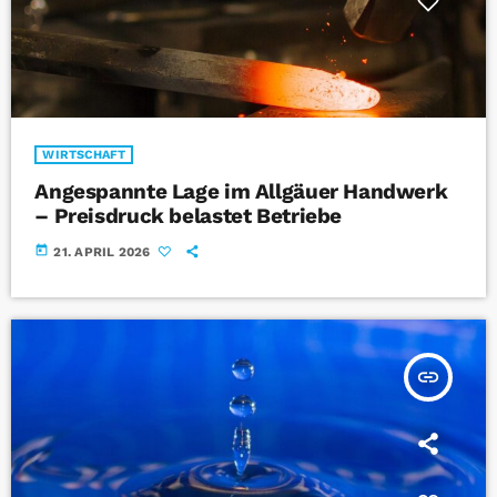
WIRTSCHAFT
Angespannte Lage im Allgäuer Handwerk
– Preisdruck belastet Betriebe
today
21. APRIL 2026
insert_link