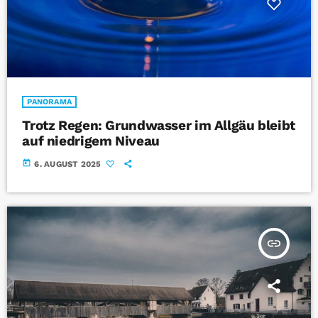
PANORAMA
Trotz Regen: Grundwasser im Allgäu bleibt
auf niedrigem Niveau
today
6. AUGUST 2025
insert_link