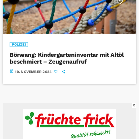
POLIZEI
Börwang: Kindergarteninventar mit Altöl
beschmiert – Zeugenaufruf
today
19. NOVEMBER 2024
X