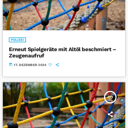
POLIZEI
Erneut Spielgeräte mit Altöl beschmiert –
Zeugenaufruf
today
17. DEZEMBER 2024
insert_link