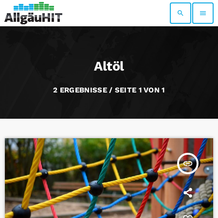
search
menu
Altöl
2 ERGEBNISSE / SEITE 1 VON 1
insert_link