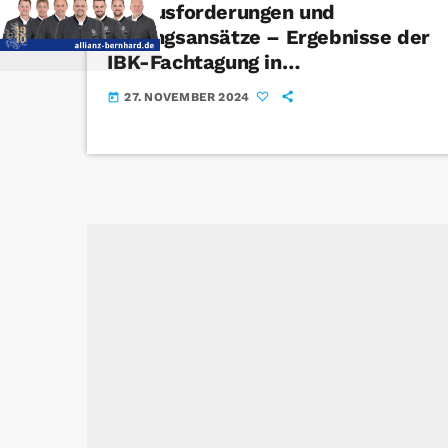
Herausforderungen und
Lösungsansätze – Ergebnisse der
IBK-Fachtagung in
Friedrichshafen
27. NOVEMBER 2024
today