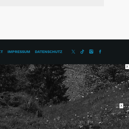
KT
IMPRESSUM
DATENSCHUTZ
X
X