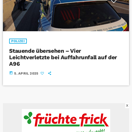
POLIZEI
Stauende übersehen – Vier
Leichtverletzte bei Auffahrunfall auf der
A96
today
5. APRIL 2025
X