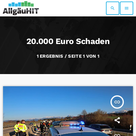
search
menu
20.000 Euro Schaden
1 ERGEBNIS / SEITE 1 VON 1
insert_link