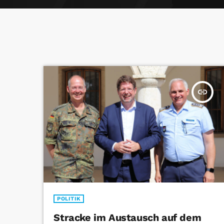
insert_link
POLITIK
Stracke im Austausch auf dem