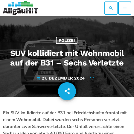
search
menu
POLIZEI
SUV kollidiert mit Wohnmobil
auf der B31 – Sechs Verletzte
27. DEZEMBER 2024
today
share
email
Ein SUV kollidierte auf der B31 bei Friedrichshafen frontal mit
einem Wohnmobil. Dabei wurden sechs Personen verletzt,
darunter zwei Schwerverletzte. Der Unfall verursachte einen
Sachschaden von etwa 40.000 Euro und führte zu einer