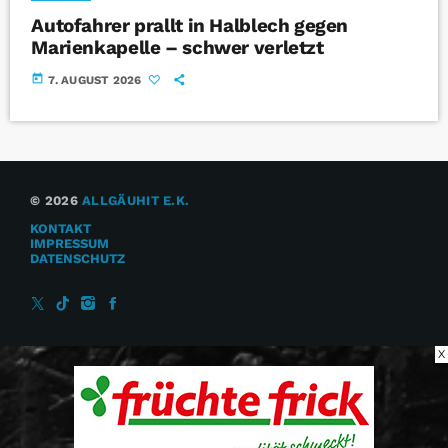
Autofahrer prallt in Halblech gegen
Marienkapelle – schwer verletzt
today
7. AUGUST 2026
© 2026
ALLGÄUHIT E.K.
KONTAKT
IMPRESSUM
DATENSCHUTZ
X