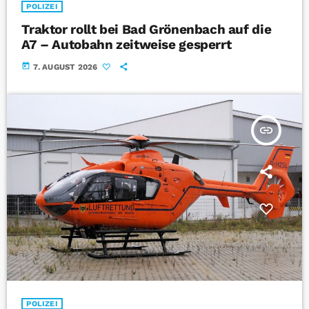
POLIZEI
Traktor rollt bei Bad Grönenbach auf die
A7 – Autobahn zeitweise gesperrt
today
7. AUGUST 2026
insert_link
POLIZEI