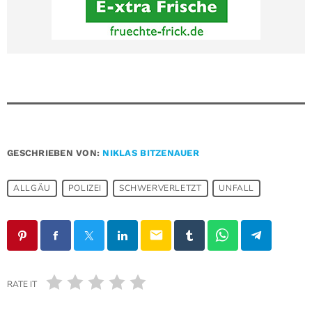
GESCHRIEBEN VON:
NIKLAS BITZENAUER
ALLGÄU
POLIZEI
SCHWERVERLETZT
UNFALL
email
RATE IT