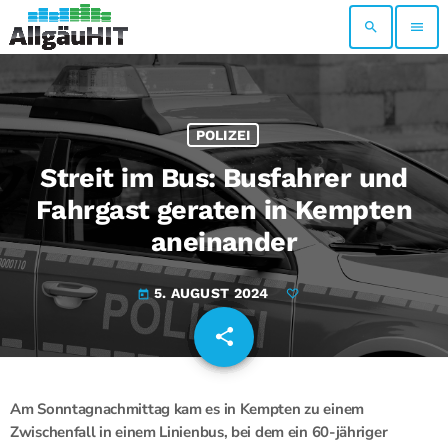
search
menu
POLIZEI
Streit im Bus: Busfahrer und
Fahrgast geraten in Kempten
aneinander
5. AUGUST 2024
today
share
email
Am Sonntagnachmittag kam es in Kempten zu einem
Zwischenfall in einem Linienbus, bei dem ein 60-jähriger