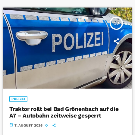
insert_link
POLIZEI
Traktor rollt bei Bad Grönenbach auf die
A7 – Autobahn zeitweise gesperrt
today
7. AUGUST 2026