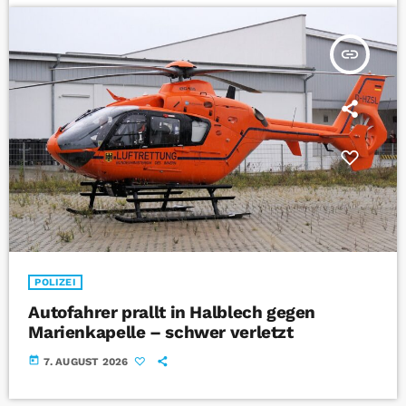
insert_link
POLIZEI
Autofahrer prallt in Halblech gegen
Marienkapelle – schwer verletzt
today
7. AUGUST 2026