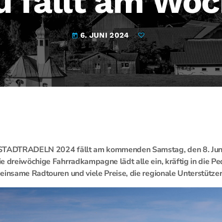
u fällt am Wo
6. JUNI 2024
today
 STADTRADELN 2024 fällt am kommenden Samstag, den 8. Juni
e dreiwöchige Fahrradkampagne lädt alle ein, kräftig in die Ped
einsame Radtouren und viele Preise, die regionale Unterstützer 