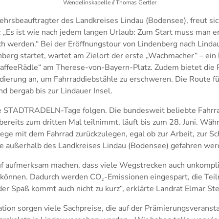
Wendelinskapelle // Thomas Gertler
kehrsbeauftragter des Landkreises Lindau (Bodensee), freut sic
: „Es ist wie nach jedem langen Urlaub: Zum Start muss man e
ach werden.“ Bei der Eröffnungstour von Lindenberg nach Lind
erg startet, wartet am Zielort der erste „Wachmacher“ – ein 
affeeRädle“ am Therese-von-Bayern-Platz. Zudem bietet die P
dierung an, um Fahrraddiebstähle zu erschweren. Die Route f
 bergab bis zur Lindauer Insel.
e STADTRADELN-Tage folgen. Die bundesweit beliebte Fahrr
bereits zum dritten Mal teilnimmt, läuft bis zum 28. Juni. Währ
ege mit dem Fahrrad zurückzulegen, egal ob zur Arbeit, zur Sc
die außerhalb des Landkreises Lindau (Bodensee) gefahren werd
auf aufmerksam machen, dass viele Wegstrecken auch unkompli
können. Dadurch werden CO₂-Emissionen eingespart, die Teil
der Spaß kommt auch nicht zu kurz“, erklärte Landrat Elmar S
ation sorgen viele Sachpreise, die auf der Prämierungsveransta