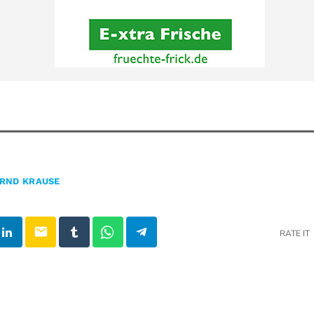
RND KRAUSE
email
RATE IT