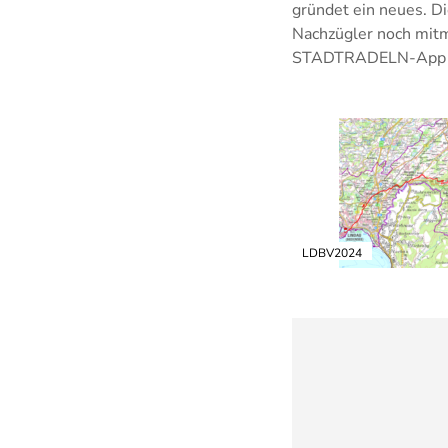
gründet ein neues. D
Nachzügler noch mitm
STADTRADELN-App übe
LDBV2024