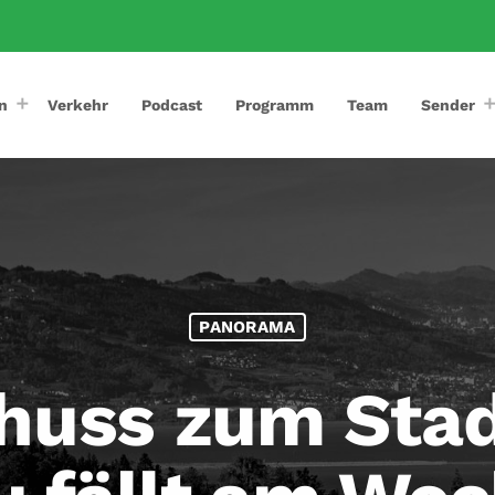
n
Verkehr
Podcast
Programm
Team
Sender
PANORAMA
huss zum Sta