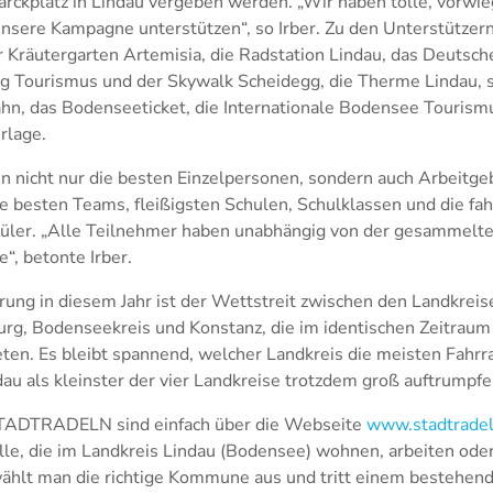
rckplatz in Lindau vergeben werden. „Wir haben tolle, vorwi
unsere Kampagne unterstützen“, so Irber. Zu den Unterstützer
 Kräutergarten Artemisia, die Radstation Lindau, das Deuts
g Tourismus und der Skywalk Scheidegg, die Therme Lindau, s
ahn, das Bodenseeticket, die Internationale Bodensee Touri
rlage.
 nicht nur die besten Einzelpersonen, sondern auch Arbeitge
e besten Teams, fleißigsten Schulen, Schulklassen und die fah
üler. „Alle Teilnehmer haben unabhängig von der gesammelte
“, betonte Irber.
ung in diesem Jahr ist der Wettstreit zwischen den Landkreis
rg, Bodenseekreis und Konstanz, die im identischen Zeitraum
n. Es bleibt spannend, welcher Landkreis die meisten Fahrr
dau als kleinster der vier Landkreise trotzdem groß auftrumpfen
ADTRADELN sind einfach über die Webseite
www.stadtradel
le, die im Landkreis Lindau (Bodensee) wohnen, arbeiten oder
hlt man die richtige Kommune aus und tritt einem bestehen