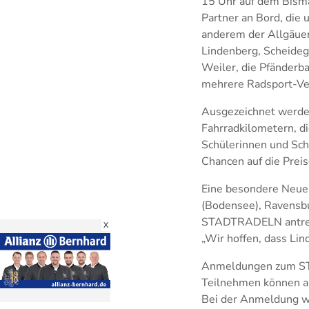
15 Uhr auf dem Bisma
Partner an Bord, die 
anderem der Allgäuer
Lindenberg, Scheideg
Weiler, die Pfänderb
mehrere Radsport-Ve
Ausgezeichnet werden
Fahrradkilometern, di
Schülerinnen und Sch
Chancen auf die Preise
Eine besondere Neuer
(Bodensee), Ravensbu
STADTRADELN antrete
X
„Wir hoffen, dass Lin
Anmeldungen zum ST
Teilnehmen können al
Bei der Anmeldung wä