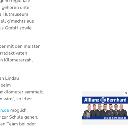
egend regionale
n gehören unter
che Hutmuseum
ell g’machts aus
smus GmbH sowie
ber mit den meisten
rradaktivsten
n Kilometerzahl
en Lindau
 beim
adkilometer sammelt.
X
 wird“, so Irber.
n.de
möglich.
 zur Schule gehen.
den Team bei oder