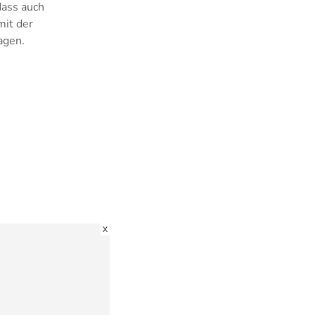
dass auch
mit der
agen.
X