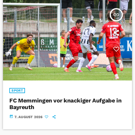
insert_link
SPORT
FC Memmingen vor knackiger Aufgabe in
Bayreuth
today
7. AUGUST 2026