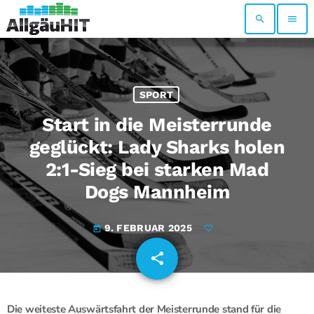
search
menu
SPORT
Start in die Meisterrunde
geglückt: Lady Sharks holen
2:1-Sieg bei starken Mad
Dogs Mannheim
9. FEBRUAR 2025
today
share
email
Die weiteste Auswärtsfahrt der Meisterrunde stand für die