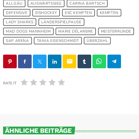
ALLGÄU
AUSWÄRTSSIEG
CARINA BARTSCH
DEFENSIVE
EISHOCKEY
ESC KEMPTEN
KEMPTEN
LADY SHARKS
LÄNDERSPIELPAUSE
MAD DOGS MANNHEIM
MARIE DÉLARBRE
MEISTERRUNDE
SAP ARENA
TANJA EISENSCHMIDT
ÜBERZAHL
email
RATE IT
ÄHNLICHE BEITRÄGE