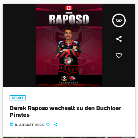
insert_link
SPORT
Derek Raposo wechselt zu den Buchloer
Pirates
today
8. AUGUST 2026