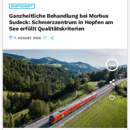
WIRTSCHAFT
Ganzheitliche Behandlung bei Morbus
Sudeck: Schmerzzentrum in Hopfen am
See erfüllt Qualitätskriterien
today
7. AUGUST 2026
insert_link