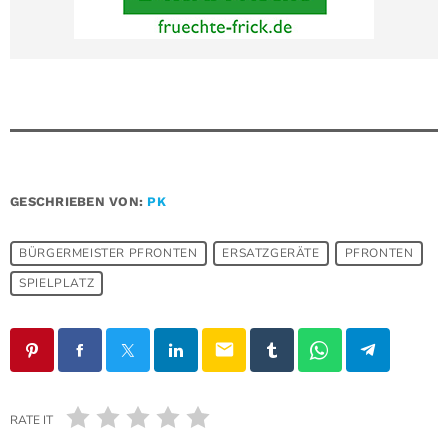
GESCHRIEBEN VON:
PK
BÜRGERMEISTER PFRONTEN
ERSATZGERÄTE
PFRONTEN
SPIELPLATZ
email
RATE IT