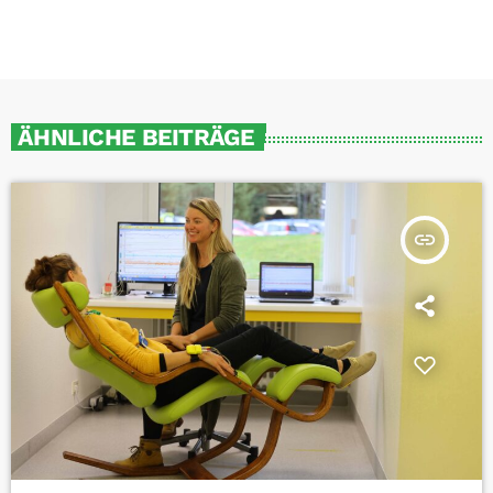
ÄHNLICHE BEITRÄGE
insert_link