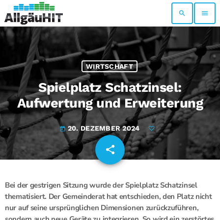
search
menu
WIRTSCHAFT
Spielplatz Schatzinsel:
Aufwertung und Erweiterung
20. DEZEMBER 2024
today
share
email
Bei der gestrigen Sitzung wurde der Spielplatz Schatzinsel
thematisiert. Der Gemeinderat hat entschieden, den Platz nicht
nur auf seine ursprünglichen Dimensionen zurückzuführen,
sondern auch neue Geräte zu integrieren. So wird ein zerstörtes