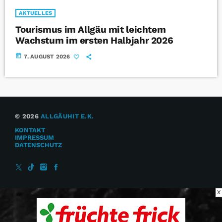
AKTUELLES
Tourismus im Allgäu mit leichtem
Wachstum im ersten Halbjahr 2026
today
7. AUGUST 2026
© 2026
ALLGÄUHIT E.K.
KONTAKT
IMPRESSUM
DATENSCHUTZ
X