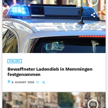
insert_link
POLIZEI
Bewaffneter Ladendieb in Memmingen
festgenommen
today
8. AUGUST 2026
insert_link