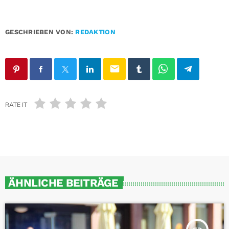
GESCHRIEBEN VON:
REDAKTION
email
RATE IT
ÄHNLICHE BEITRÄGE