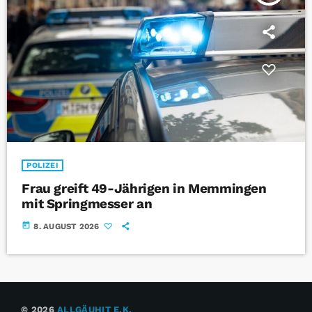
POLIZEI
Frau greift 49-Jährigen in Memmingen
mit Springmesser an
today
8. AUGUST 2026
© 2026
ALLGÄUHIT E.K.