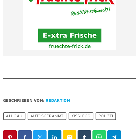
GESCHRIEBEN VON:
REDAKTION
ALLGÄU
AUTOSGERAMMT
KISSLEGG
POLIZEI
email