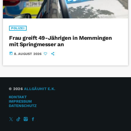
POLIZEI
Frau greift 49-Jährigen in Memmingen
mit Springmesser an
today
8. AUGUST 2026
© 2026
ALLGÄUHIT E.K.
KONTAKT
IMPRESSUM
DATENSCHUTZ