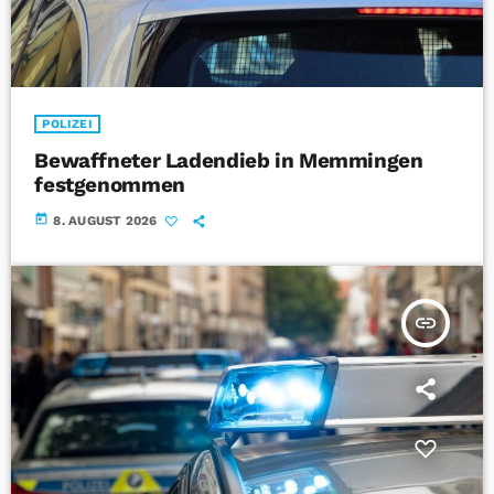
POLIZEI
Bewaffneter Ladendieb in Memmingen
festgenommen
today
8. AUGUST 2026
insert_link