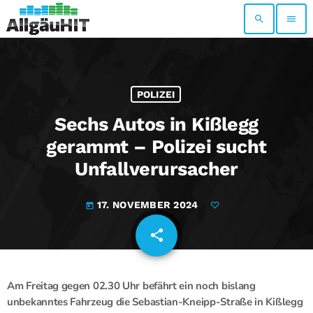
search
menu
POLIZEI
Sechs Autos in Kißlegg
gerammt – Polizei sucht
Unfallverursacher
17. NOVEMBER 2024
today
share
email
Am Freitag gegen 02.30 Uhr befährt ein noch bislang
unbekanntes Fahrzeug die Sebastian-Kneipp-Straße in Kißlegg