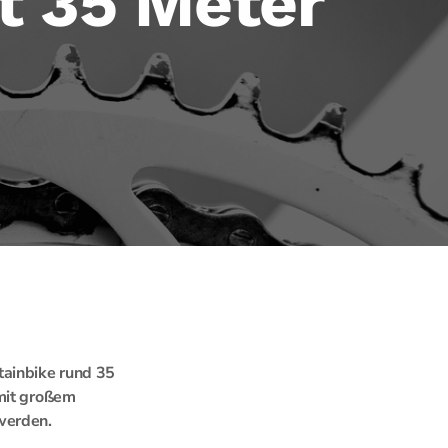
zt 35 Meter
tainbike rund 35
 mit großem
werden.