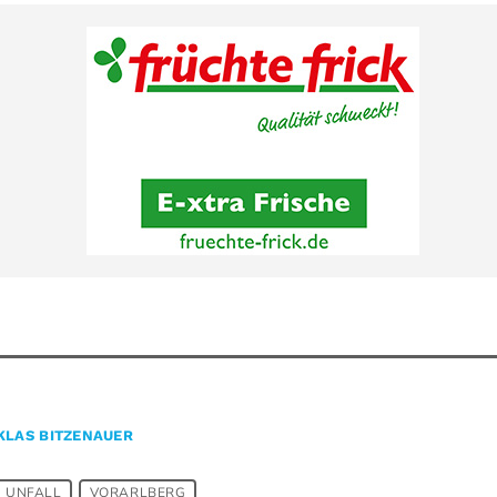
KLAS BITZENAUER
UNFALL
VORARLBERG