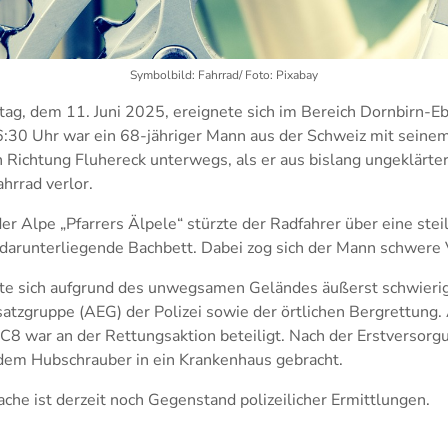
Symbolbild: Fahrrad/ Foto: Pixabay
g, dem 11. Juni 2025, ereignete sich im Bereich Dornbirn-Eb
6:30 Uhr war ein 68-jähriger Mann aus der Schweiz mit seine
 Richtung Fluhereck unterwegs, als er aus bislang ungeklärte
ahrrad verlor.
r Alpe „Pfarrers Älpele“ stürzte der Radfahrer über eine stei
 darunterliegende Bachbett. Dabei zog sich der Mann schwere 
te sich aufgrund des unwegsamen Geländes äußerst schwierig
satzgruppe (AEG) der Polizei sowie der örtlichen Bergrettung.
C8 war an der Rettungsaktion beteiligt. Nach der Erstversorg
dem Hubschrauber in ein Krankenhaus gebracht.
che ist derzeit noch Gegenstand polizeilicher Ermittlungen.