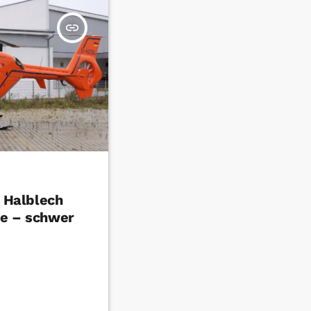
insert_link
n Halblech
le – schwer