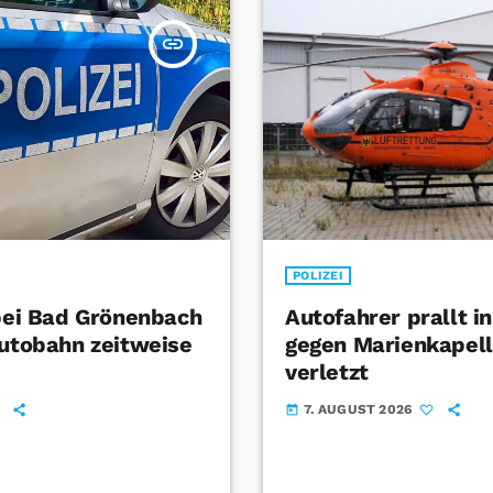
insert_link
POLIZEI
 bei Bad Grönenbach
Autofahrer prallt i
Autobahn zeitweise
gegen Marienkapel
verletzt
7. AUGUST 2026
today