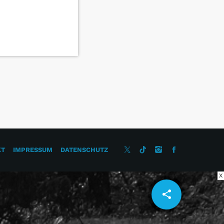
KT
IMPRESSUM
DATENSCHUTZ
X
share
email