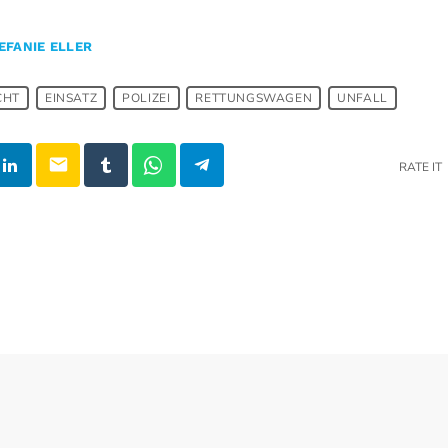
EFANIE ELLER
CHT
EINSATZ
POLIZEI
RETTUNGSWAGEN
UNFALL
email
RATE IT