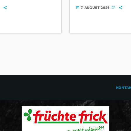
7. AUGUST 2026
today
KONTA