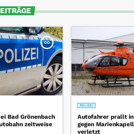
BEITRÄGE
insert_link
POLIZEI
 bei Bad Grönenbach
Autofahrer prallt i
Autobahn zeitweise
gegen Marienkapel
verletzt