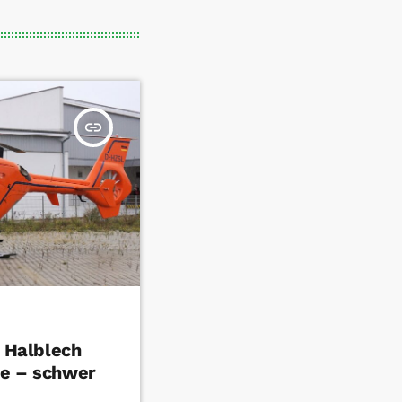
insert_link
n Halblech
le – schwer