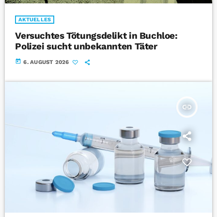
AKTUELLES
Versuchtes Tötungsdelikt in Buchloe:
Polizei sucht unbekannten Täter
today
6. AUGUST 2026
insert_link