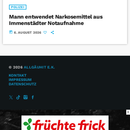
POLIZEI
Mann entwendet Narkosemittel aus
Immenstädter Notaufnahme
today
6. AUGUST 2026
© 2026
ALLGÄUHIT E.K.
KONTAKT
IMPRESSUM
DATENSCHUTZ
X