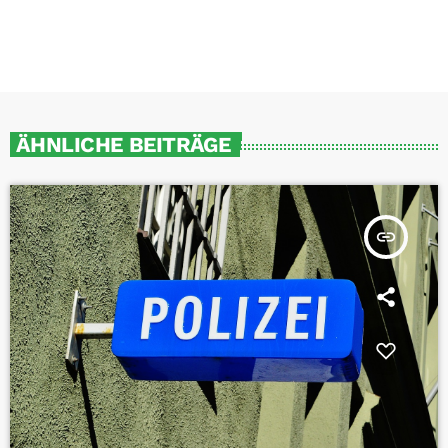
ÄHNLICHE BEITRÄGE
insert_link