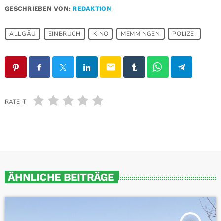
GESCHRIEBEN VON:
REDAKTION
ALLGÄU
EINBRUCH
KINO
MEMMINGEN
POLIZEI
email
RATE IT
ÄHNLICHE BEITRÄGE