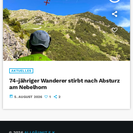
AKTUELLES
74-jähriger Wanderer stirbt nach Absturz
am Nebelhorn
today
5. AUGUST 2026
1
2
© 2026
ALLGÄUHIT E.K.