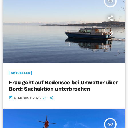
insert_link
AKTUELLES
Frau geht auf Bodensee bei Unwetter über
Bord: Suchaktion unterbrochen
today
6. AUGUST 2026
insert_link