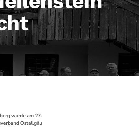
eilenstein
cht
rberg wurde am 27.
isverband Ostallgäu