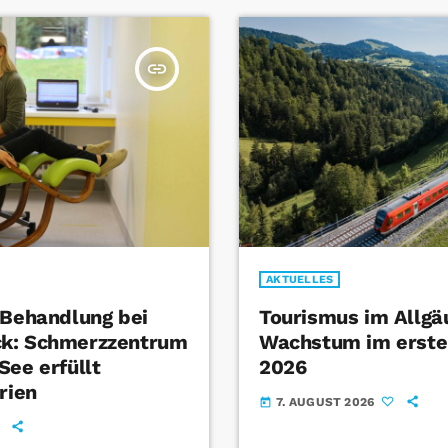
insert_link
AKTUELLES
 Behandlung bei
Tourismus im Allgä
k: Schmerzzentrum
Wachstum im erste
See erfüllt
2026
rien
7. AUGUST 2026
today