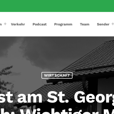
n
Verkehr
Podcast
Programm
Team
Sender
WIRTSCHAFT
st am St. Geor