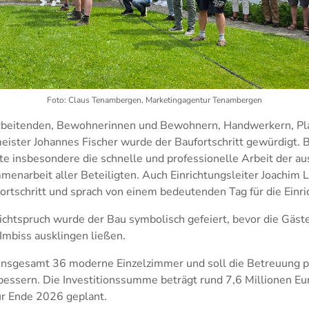
Foto: Claus Tenambergen, Marketingagentur Tenambergen
beitenden, Bewohnerinnen und Bewohnern, Handwerkern, Pl
ister Johannes Fischer wurde der Baufortschritt gewürdigt. 
te insbesondere die schnelle und professionelle Arbeit der a
enarbeit aller Beteiligten. Auch Einrichtungsleiter Joachim Li
ortschritt und sprach von einem bedeutenden Tag für die Einri
Richtspruch wurde der Bau symbolisch gefeiert, bevor die Gäst
mbiss ausklingen ließen.
nsgesamt 36 moderne Einzelzimmer und soll die Betreuung ps
essern. Die Investitionssumme beträgt rund 7,6 Millionen Eur
ür Ende 2026 geplant.