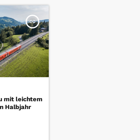
insert_link
u mit leichtem
n Halbjahr