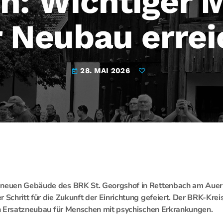
h: Wichtiger M
r Neubau errei
28. MAI 2026
today
 neuen Gebäude des BRK St. Georgshof in Rettenbach am Aue
r Schritt für die Zukunft der Einrichtung gefeiert. Der BRK-Kre
nen Ersatzneubau für Menschen mit psychischen Erkrankungen.