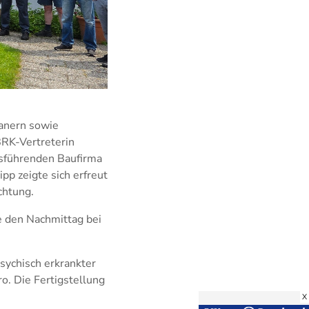
anern sowie
BRK-Vertreterin
usführenden Baufirma
pp zeigte sich erfreut
chtung.
e den Nachmittag bei
ychisch erkrankter
o. Die Fertigstellung
X