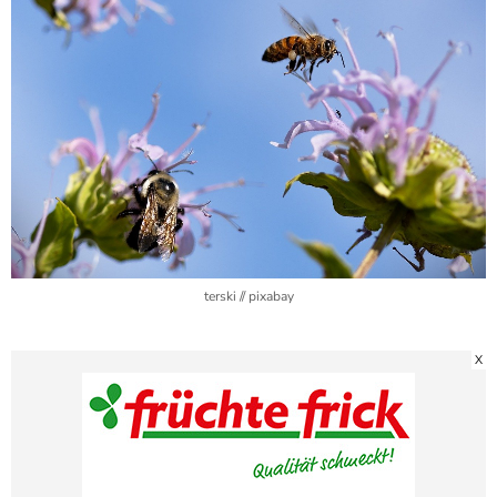
terski // pixabay
X