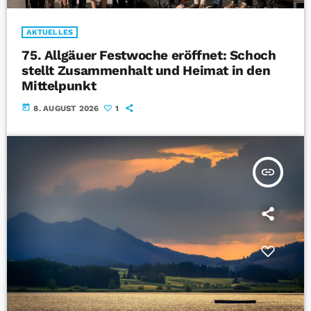
AKTUELLES
75. Allgäuer Festwoche eröffnet: Schoch
stellt Zusammenhalt und Heimat in den
Mittelpunkt
today
8. AUGUST 2026
1
insert_link