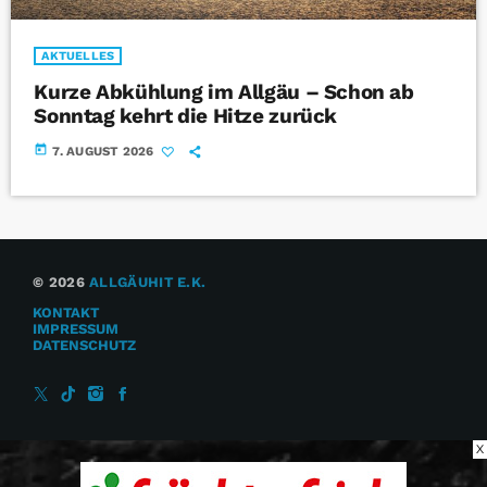
AKTUELLES
Kurze Abkühlung im Allgäu – Schon ab
Sonntag kehrt die Hitze zurück
today
7. AUGUST 2026
© 2026
ALLGÄUHIT E.K.
KONTAKT
IMPRESSUM
DATENSCHUTZ
X