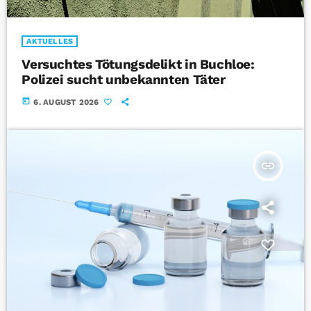
AKTUELLES
Versuchtes Tötungsdelikt in Buchloe:
Polizei sucht unbekannten Täter
today
6. AUGUST 2026
insert_link