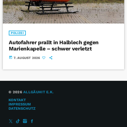
POLIZEI
Autofahrer prallt in Halblech gegen
Marienkapelle – schwer verletzt
today
7. AUGUST 2026
© 2026
ALLGÄUHIT E.K.
KONTAKT
IMPRESSUM
DATENSCHUTZ