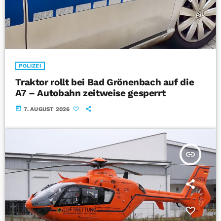
POLIZEI
Traktor rollt bei Bad Grönenbach auf die
A7 – Autobahn zeitweise gesperrt
today
7. AUGUST 2026
insert_link