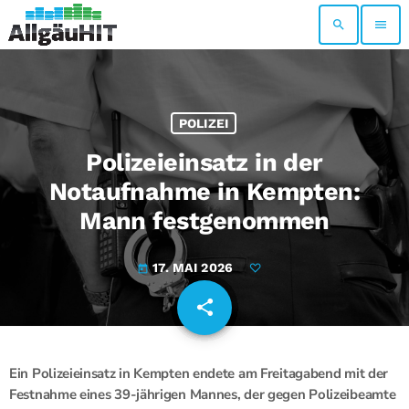
search
menu
POLIZEI
Polizeieinsatz in der
Notaufnahme in Kempten:
Mann festgenommen
17. MAI 2026
today
share
email
Ein Polizeieinsatz in Kempten endete am Freitagabend mit der
Festnahme eines 39-jährigen Mannes, der gegen Polizeibeamte