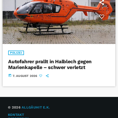
POLIZEI
Autofahrer prallt in Halblech gegen
Marienkapelle – schwer verletzt
today
7. AUGUST 2026
© 2026
ALLGÄUHIT E.K.
KONTAKT