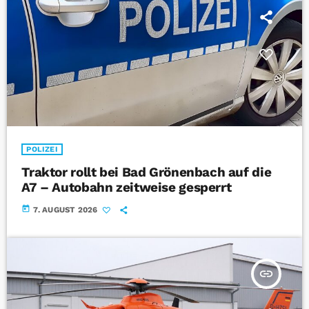
POLIZEI
Traktor rollt bei Bad Grönenbach auf die
A7 – Autobahn zeitweise gesperrt
today
7. AUGUST 2026
insert_link