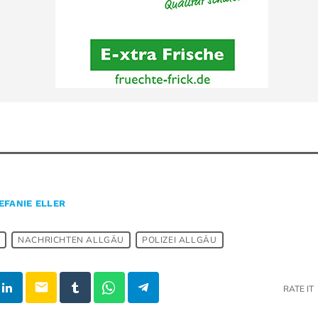
EFANIE ELLER
U
NACHRICHTEN ALLGÄU
POLIZEI ALLGÄU
email
RATE IT