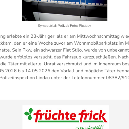
Symbolbild: Polizei/ Foto: Pixabay
ng erlebte ein 28-Jähriger, als er am Mittwochnachmittag wie
ckkam, den er eine Woche zuvor am Wohnmobilparkplatz im 
atte. Sein Pkw, ein schwarzer Fiat Stilo, wurde von unbekann
wurde erfolglos versucht, das Fahrzeug kurzzuschließen. Nac
ie Täter mit allerlei Unrat verschmutzt und im Innenraum bes
5.2026 bis 14.05.2026 den Vorfall und mögliche Täter beob
r Polizeiinspektion Lindau unter der Telefonnummer 08382/910