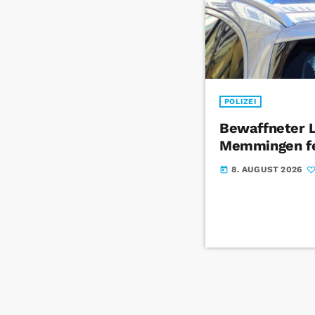
POLIZEI
Bewaffneter 
Memmingen f
8. AUGUST 2026
today