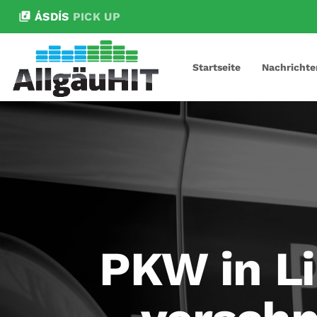
library_music
ÁSDÍS
PICK UP
Startseite
Nachrichte
PKW in L