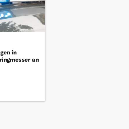
igen in
ringmesser an