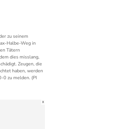
der zu seinem
Max-Halbe-Weg in
ten Tätern
hdem dies misslang,
chädigt. Zeugen, die
achtet haben, werden
-0 zu melden. (PI
X