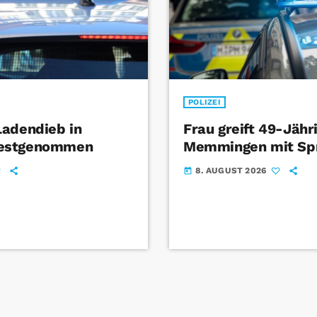
POLIZEI
Ladendieb in
Frau greift 49-Jähr
estgenommen
Memmingen mit Sp
8. AUGUST 2026
today