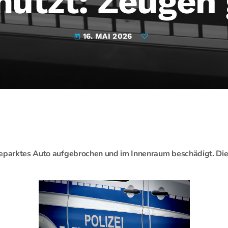
utzt: Zeugen
16. MAI 2026
today
eparktes Auto aufgebrochen und im Innenraum beschädigt. Die 