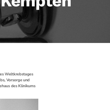
m Kempten
des Weltkrebstages
bs, Vorsorge und
tehaus des Klinikums