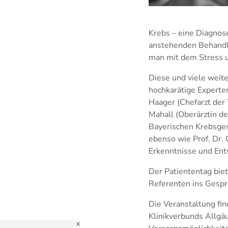
Krebs – eine Diagnos
anstehenden Behandlu
man mit dem Stress u
Diese und viele wei
hochkarätige Experten
Haager (Chefarzt der 
Mahall (Oberärztin de
Bayerischen Krebsges
ebenso wie Prof. Dr. 
Erkenntnisse und Ent
Der Patiententag bie
Referenten ins Gespr
Die Veranstaltung fi
Klinikverbunds Allgäu 
X