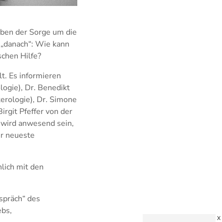
eben der Sorge um die
 „danach“: Wie kann
chen Hilfe?
. Es informieren
logie), Dr. Benedikt
terologie), Dr. Simone
irgit Pfeffer von der
 wird anwesend sein,
er neueste
lich mit den
spräch“ des
ebs,
X