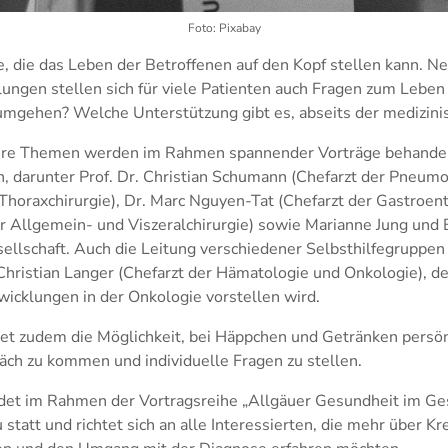
Foto: Pixabay
e, die das Leben der Betroffenen auf den Kopf stellen kann. N
ngen stellen sich für viele Patienten auch Fragen zum Leben
mgehen? Welche Unterstützung gibt es, abseits der medizinis
tere Themen werden im Rahmen spannender Vorträge behandelt
, darunter Prof. Dr. Christian Schumann (Chefarzt der Pneumo
Thoraxchirurgie), Dr. Marc Nguyen-Tat (Chefarzt der Gastroen
r Allgemein- und Viszeralchirurgie) sowie Marianne Jung und B
ellschaft. Auch die Leitung verschiedener Selbsthilfegruppen
Christian Langer (Chefarzt der Hämatologie und Onkologie), d
wicklungen in der Onkologie vorstellen wird.
tet zudem die Möglichkeit, bei Häppchen und Getränken persön
äch zu kommen und individuelle Fragen zu stellen.
ndet im Rahmen der Vortragsreihe „Allgäuer Gesundheit im Ge
statt und richtet sich an alle Interessierten, die mehr über Kr