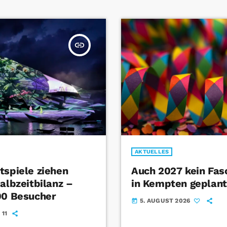
insert_link
AKTUELLES
tspiele ziehen
Auch 2027 kein Fa
albzeitbilanz –
in Kempten geplant
00 Besucher
5. AUGUST 2026
today
11