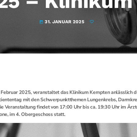
25 – Kliniku
31. JANUAR 2025
today
 Februar 2025, veranstaltet das Klinikum Kempten anlässlich 
atiententag mit den Schwerpunktthemen Lungenkrebs, Darmkre
e Veranstaltung findet von 17:00 Uhr bis ca. 19:30 Uhr im Ärz
ne, im 4. Obergeschoss statt.