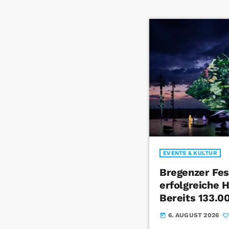
EVENTS & KULTUR
Bregenzer Fes
erfolgreiche H
Bereits 133.0
6. AUGUST 2026
today