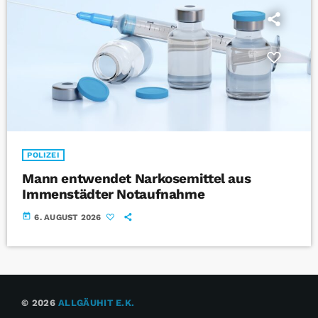
POLIZEI
Mann entwendet Narkosemittel aus
Immenstädter Notaufnahme
today
6. AUGUST 2026
© 2026
ALLGÄUHIT E.K.