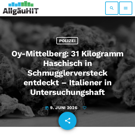
search
menu
POLIZEI
Oy-Mittelberg: 31 Kilogramm
Haschisch in
Schmugglerversteck
entdeckt – Italiener in
Untersuchungshaft
9. JUNI 2026
today
share
email