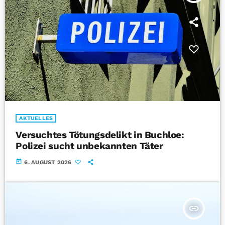
AKTUELLES
Versuchtes Tötungsdelikt in Buchloe:
Polizei sucht unbekannten Täter
today
6. AUGUST 2026
insert_link