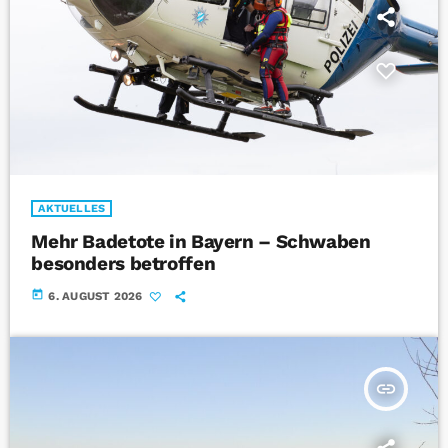
AKTUELLES
Mehr Badetote in Bayern – Schwaben
besonders betroffen
today
6. AUGUST 2026
insert_link