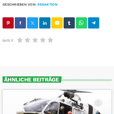
GESCHRIEBEN VON:
REDAKTION
email
RATE IT
ÄHNLICHE BEITRÄGE
insert_link