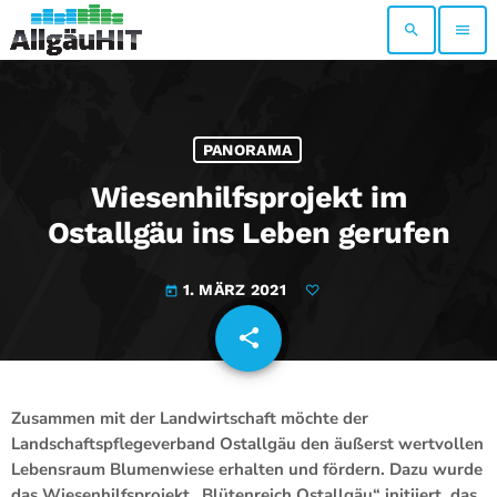
search
menu
PANORAMA
Wiesenhilfsprojekt im
Ostallgäu ins Leben gerufen
1. MÄRZ 2021
today
share
email
Zusammen mit der Landwirtschaft möchte der
Landschaftspflegeverband Ostallgäu den äußerst wertvollen
Lebensraum Blumenwiese erhalten und fördern. Dazu wurde
das Wiesenhilfsprojekt „Blütenreich Ostallgäu“ initiiert, das