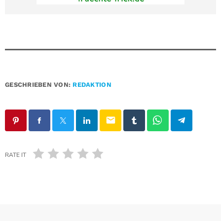
GESCHRIEBEN VON:
REDAKTION
email
RATE IT