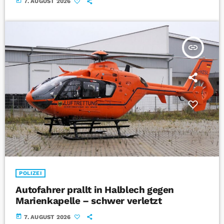
today
7. AUGUST 2026
insert_link
POLIZEI
Autofahrer prallt in Halblech gegen
Marienkapelle – schwer verletzt
today
7. AUGUST 2026