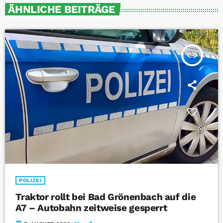
ÄHNLICHE BEITRÄGE
insert_link
POLIZEI
Traktor rollt bei Bad Grönenbach auf die
A7 – Autobahn zeitweise gesperrt