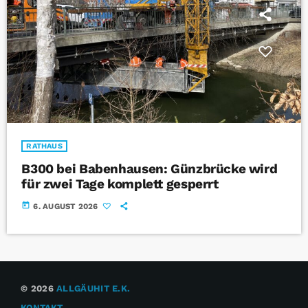
RATHAUS
B300 bei Babenhausen: Günzbrücke wird
für zwei Tage komplett gesperrt
today
6. AUGUST 2026
© 2026
ALLGÄUHIT E.K.
KONTAKT