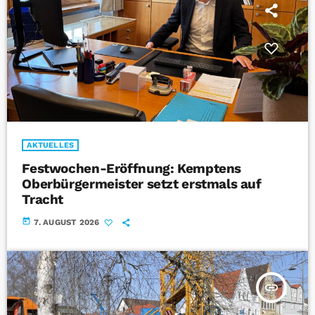
AKTUELLES
Festwochen-Eröffnung: Kemptens
Oberbürgermeister setzt erstmals auf
Tracht
today
7. AUGUST 2026
insert_link