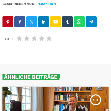
GESCHRIEBEN VON:
REDAKTION
email
RATE IT
ÄHNLICHE BEITRÄGE
insert_link