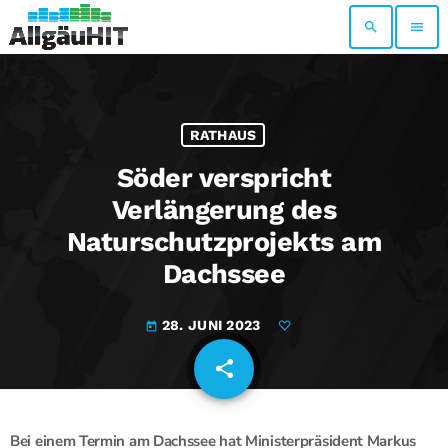
search
menu
RATHAUS
Söder verspricht
Verlängerung des
Naturschutzprojekts am
Dachssee
28. JUNI 2023
today
share
email
Bei einem Termin am Dachssee hat Ministerpräsident Markus