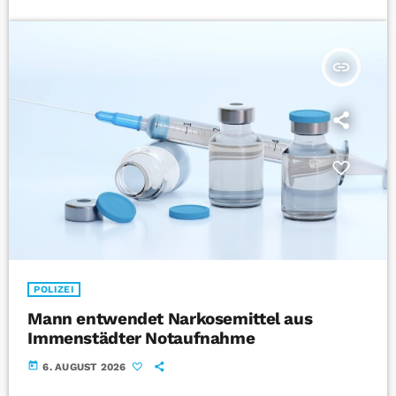
insert_link
POLIZEI
Mann entwendet Narkosemittel aus
Immenstädter Notaufnahme
today
6. AUGUST 2026