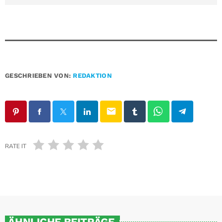
GESCHRIEBEN VON:
REDAKTION
email
RATE IT
ÄHNLICHE BEITRÄGE