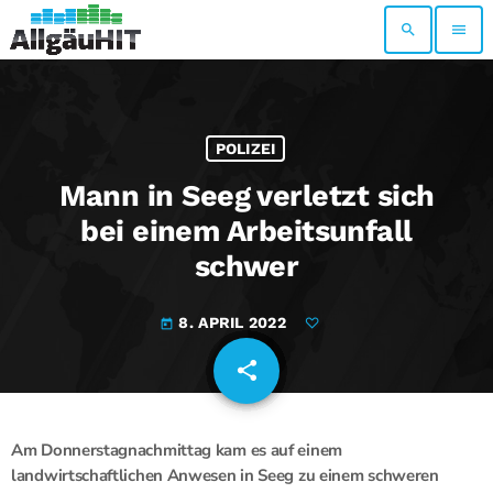
search
menu
POLIZEI
Mann in Seeg verletzt sich
bei einem Arbeitsunfall
schwer
8. APRIL 2022
today
share
email
Am Donnerstagnachmittag kam es auf einem
landwirtschaftlichen Anwesen in Seeg zu einem schweren