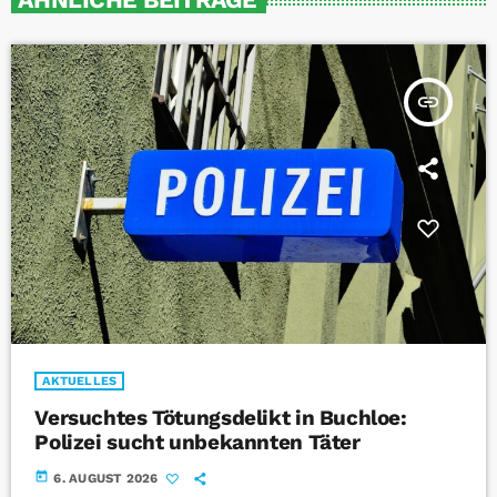
insert_link
AKTUELLES
Versuchtes Tötungsdelikt in Buchloe:
Polizei sucht unbekannten Täter
today
6. AUGUST 2026