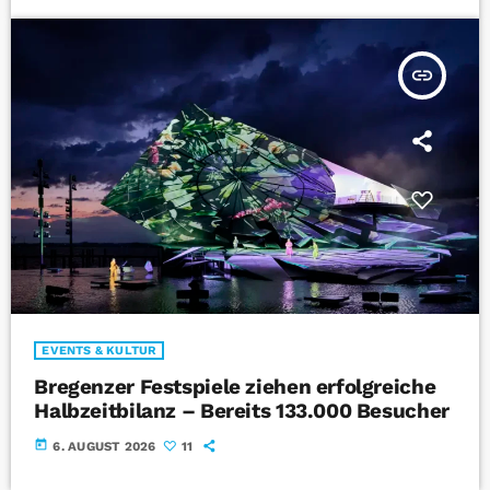
insert_link
EVENTS & KULTUR
Bregenzer Festspiele ziehen erfolgreiche
Halbzeitbilanz – Bereits 133.000 Besucher
today
6. AUGUST 2026
11