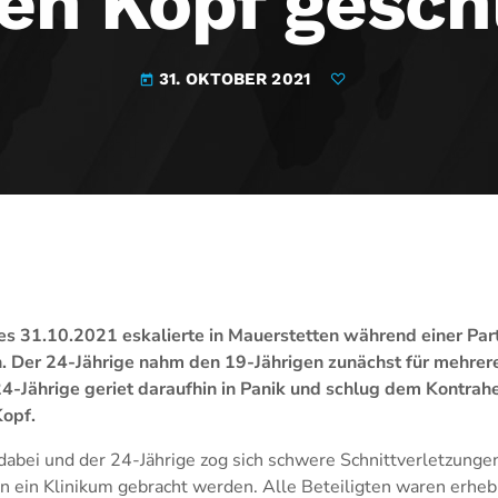
den Kopf gesch
31. OKTOBER 2021
today
 31.10.2021 eskalierte in Mauerstetten während einer Part
. Der 24-Jährige nahm den 19-Jährigen zunächst für mehrere
4-Jährige geriet daraufhin in Panik und schlug dem Kontrahe
Kopf.
dabei und der 24-Jährige zog sich schwere Schnittverletzunge
 ein Klinikum gebracht werden. Alle Beteiligten waren erhebli