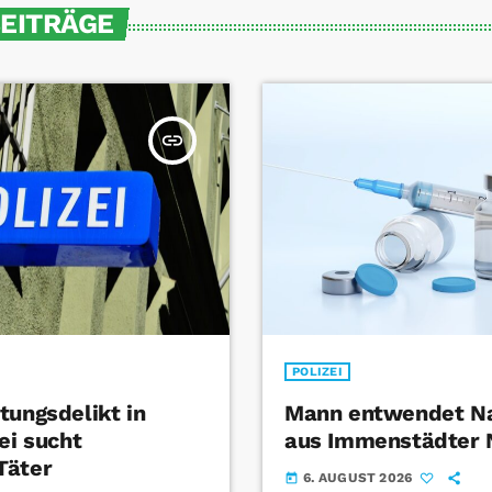
BEITRÄGE
insert_link
POLIZEI
tungsdelikt in
Mann entwendet Na
ei sucht
aus Immenstädter
Täter
6. AUGUST 2026
today