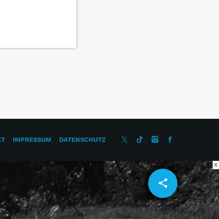
KT
IMPRESSUM
DATENSCHUTZ
X
share
email