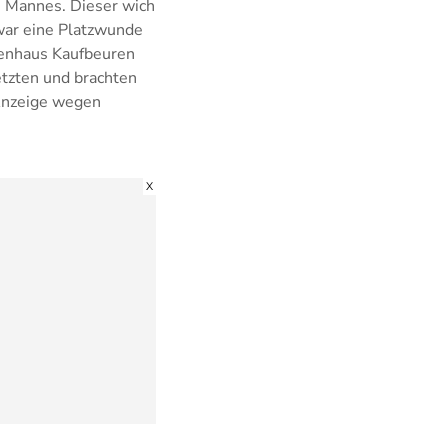
n Mannes. Dieser wich
 war eine Platzwunde
kenhaus Kaufbeuren
etzten und brachten
 Anzeige wegen
X