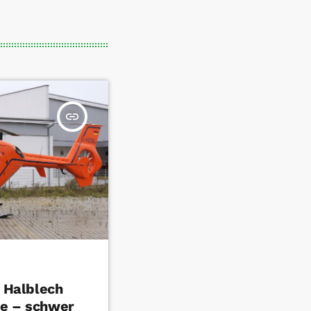
insert_link
n Halblech
le – schwer