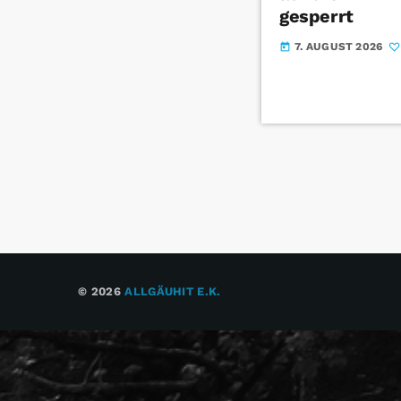
gesperrt
7. AUGUST 2026
today
© 2026
ALLGÄUHIT E.K.