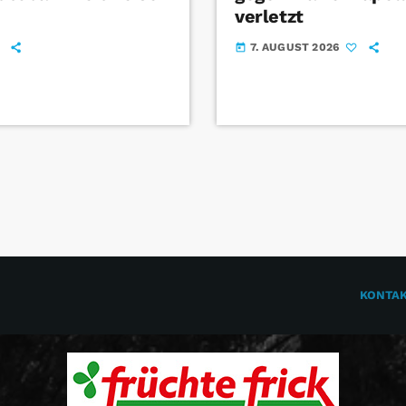
verletzt
7. AUGUST 2026
today
KONTA