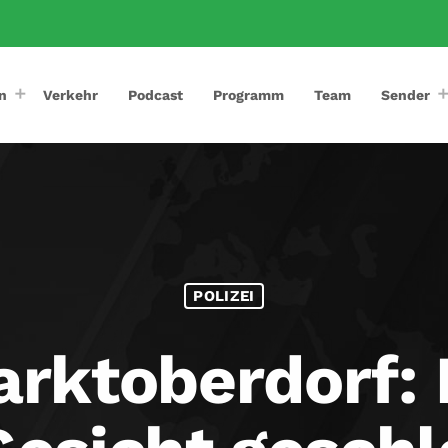
n
Verkehr
Podcast
Programm
Team
Sender
POLIZEI
Marktoberdorf