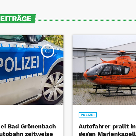
BEITRÄGE
insert_link
POLIZEI
 bei Bad Grönenbach
Autofahrer prallt i
Autobahn zeitweise
gegen Marienkapel