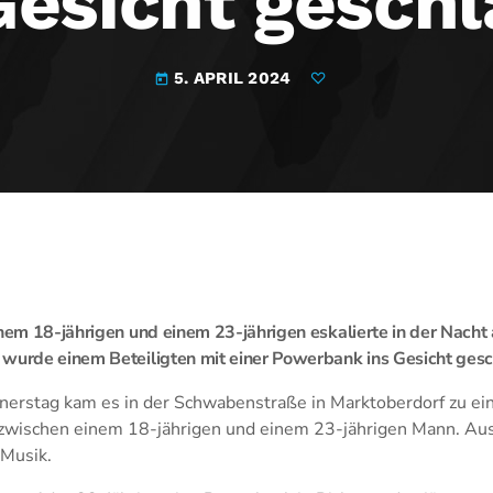
Gesicht gesch
5. APRIL 2024
today
inem 18-jährigen und einem 23-jährigen eskalierte in der Nacht
 wurde einem Beteiligten mit einer Powerbank ins Gesicht ges
nerstag kam es in der Schwabenstraße in Marktoberdorf zu ein
wischen einem 18-jährigen und einem 23-jährigen Mann. Ausl
 Musik.