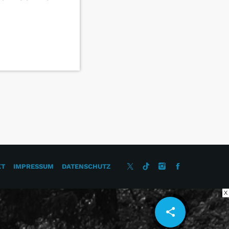
KT
IMPRESSUM
DATENSCHUTZ
X
share
email