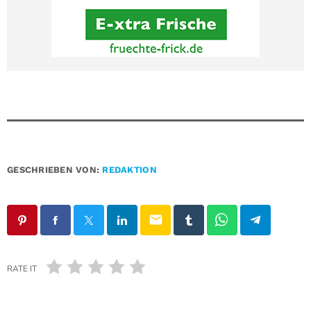
GESCHRIEBEN VON:
REDAKTION
email
RATE IT