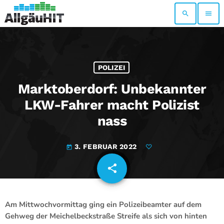
search
menu
POLIZEI
Marktoberdorf: Unbekannter
LKW-Fahrer macht Polizist
nass
3. FEBRUAR 2022
today
share
email
Am Mittwochvormittag ging ein Polizeibeamter auf dem
Gehweg der Meichelbeckstraße Streife als sich von hinten