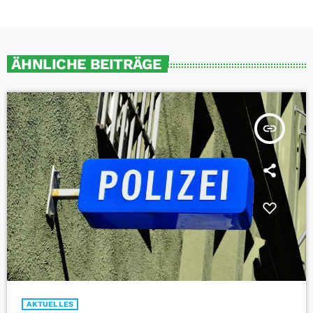
ÄHNLICHE BEITRÄGE
insert_link
AKTUELLES