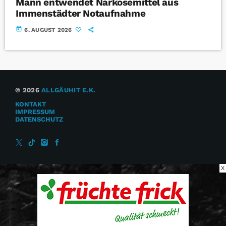
Mann entwendet Narkosemittel aus
Immenstädter Notaufnahme
today
6. AUGUST 2026
© 2026
ALLGÄUHIT E.K.
KONTAKT
IMPRESSUM
DATENSCHUTZ
X