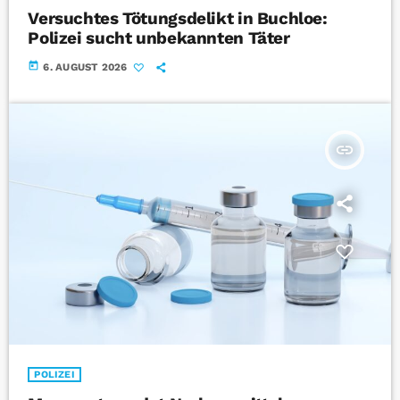
Versuchtes Tötungsdelikt in Buchloe:
Polizei sucht unbekannten Täter
today
6. AUGUST 2026
insert_link
POLIZEI