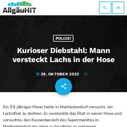
search
menu
POLIZEI
Kurioser Diebstahl: Mann
versteckt Lachs in der Hose
29. OKTOBER 2023
today
share
email
Ein 53-jähriger Mann hatte in Marktoberdorf versucht, ein
Lachsfilet zu stehlen. Er versteckte das Filet in seiner Hose und
versuchte, den Kassenbereich des Supermarktes in
Marktoberdorf am ohne zu bezahlen zu verlassen.