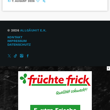
today
7. AUGUST 2026
© 2026
ALLGÄUHIT E.K.
KONTAKT
IMPRESSUM
DATENSCHUTZ
X