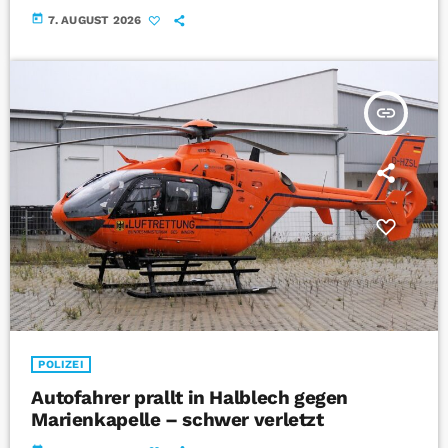
today
7. AUGUST 2026
insert_link
POLIZEI
Autofahrer prallt in Halblech gegen
Marienkapelle – schwer verletzt