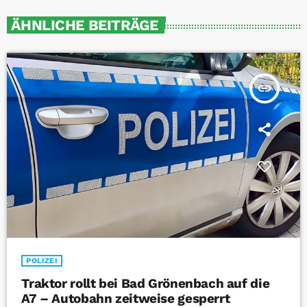
ÄHNLICHE BEITRÄGE
insert_link
POLIZEI
Traktor rollt bei Bad Grönenbach auf die
A7 – Autobahn zeitweise gesperrt