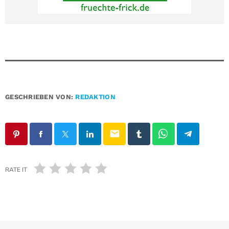
GESCHRIEBEN VON:
REDAKTION
email
RATE IT