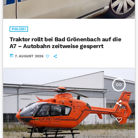
POLIZEI
Traktor rollt bei Bad Grönenbach auf die
A7 – Autobahn zeitweise gesperrt
today
7. AUGUST 2026
insert_link