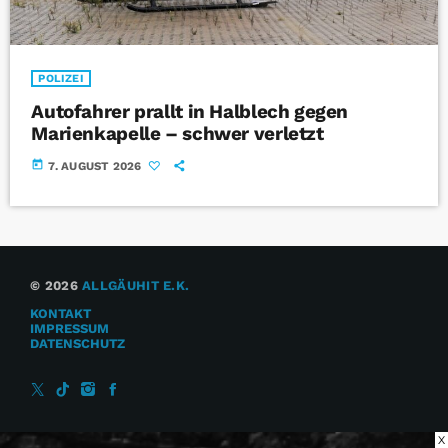
POLIZEI
Autofahrer prallt in Halblech gegen
Marienkapelle – schwer verletzt
today
7. AUGUST 2026
© 2026
ALLGÄUHIT E.K.
KONTAKT
IMPRESSUM
DATENSCHUTZ
X