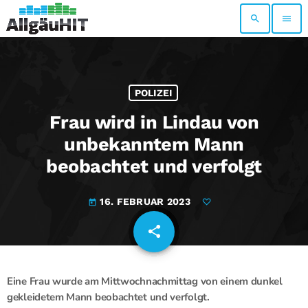
search
menu
POLIZEI
Frau wird in Lindau von
unbekanntem Mann
beobachtet und verfolgt
16. FEBRUAR 2023
today
share
email
Eine Frau wurde am Mittwochnachmittag von einem dunkel
gekleidetem Mann beobachtet und verfolgt.