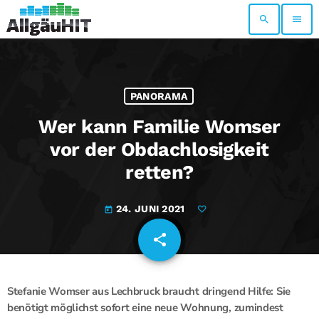
search
menu
PANORAMA
Wer kann Familie Womser
vor der Obdachlosigkeit
retten?
24. JUNI 2021
today
share
email
Stefanie Womser aus Lechbruck braucht dringend Hilfe: Sie
benötigt möglichst sofort eine neue Wohnung, zumindest