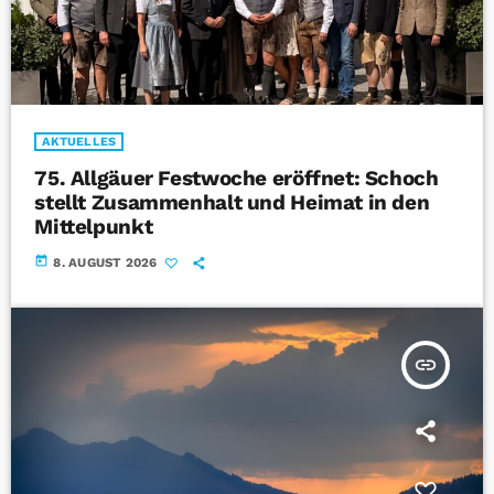
AKTUELLES
75. Allgäuer Festwoche eröffnet: Schoch
stellt Zusammenhalt und Heimat in den
Mittelpunkt
today
8. AUGUST 2026
insert_link