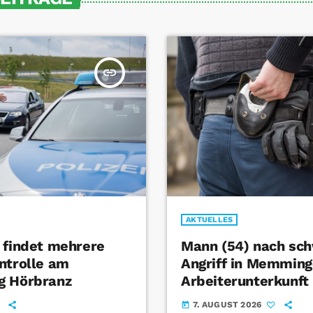
insert_link
AKTUELLES
 findet mehrere
Mann (54) nach sc
ntrolle am
Angriff in Memming
g Hörbranz
Arbeiterunterkunft 
7. AUGUST 2026
today