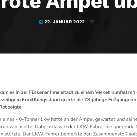
rote Ampel ü
22. JANUAR 2022
today
am es in der Füssener Innenstadt zu einem Verkehrsunfall mit e
rzeitigem Ermittlungsstand querte die 78-jährige Fußgängerin
ot zeigte.
r eines 40-Tonner Lkw hatte an der Ampel gewartet und seine 
Grün wechselte. Dabei erfasste der LKW-Fahrer die querende 
en stürzte. Der LKW-Fahrer bemerkte den Zusammenstoß sofo