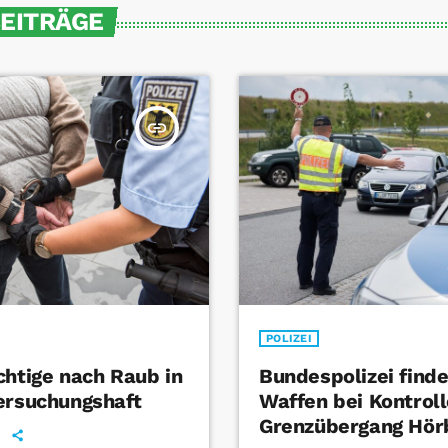
BEITRÄGE
insert_link
POLIZEI
chtige nach Raub in
Bundespolizei find
ersuchungshaft
Waffen bei Kontrol
Grenzübergang Hör