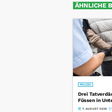
ÄHNLICHE 
POLIZEI
Drei Tatverdä
Füssen in Unt
7. AUGUST 2026
today