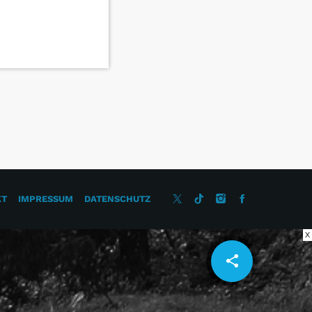
KT
IMPRESSUM
DATENSCHUTZ
X
share
email