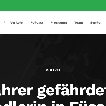
n
Verkehr
Podcast
Programm
Team
Sender
POLIZEI
hrer gefährdet