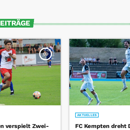
BEITRÄGE
insert_link
AKTUELLES
en verspielt Zwei-
FC Kempten dreht 