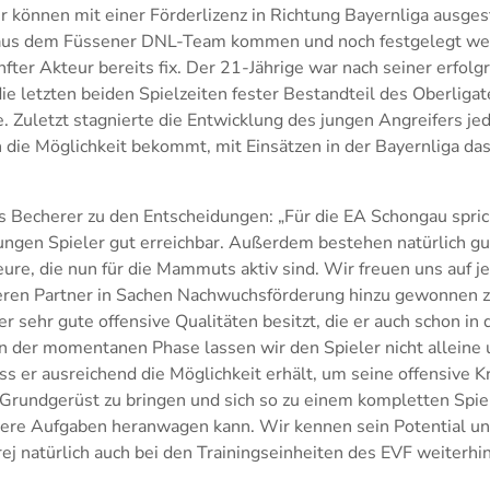
r können mit einer Förderlizenz in Richtung Bayernliga ausges
aus dem Füssener DNL-Team kommen und noch festgelegt wer
nfter Akteur bereits fix. Der 21-Jährige war nach seiner erfolg
e letzten beiden Spielzeiten fester Bestandteil des Oberligat
. Zuletzt stagnierte die Entwicklung des jungen Angreifers je
 die Möglichkeit bekommt, mit Einsätzen in der Bayernliga das
s Becherer zu den Entscheidungen: „Für die EA Schongau spric
 jungen Spieler gut erreichbar. Außerdem bestehen natürlich g
e, die nun für die Mammuts aktiv sind. Wir freuen uns auf je
ren Partner in Sachen Nachwuchsförderung hinzu gewonnen z
er sehr gute offensive Qualitäten besitzt, die er auch schon in
In der momentanen Phase lassen wir den Spieler nicht alleine
ss er ausreichend die Möglichkeit erhält, um seine offensive Kr
Grundgerüst zu bringen und sich so zu einem kompletten Spiel
here Aufgaben heranwagen kann. Wir kennen sein Potential un
j natürlich auch bei den Trainingseinheiten des EVF weiterhi