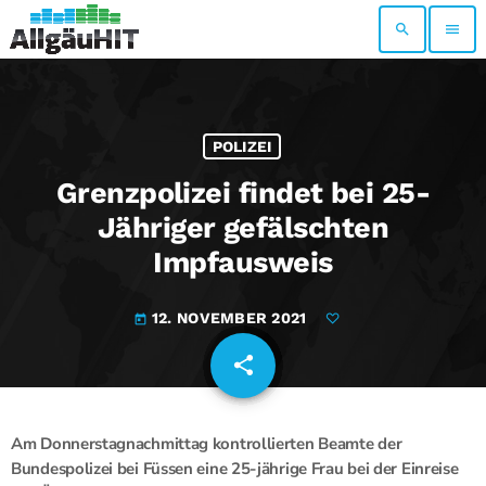
search
menu
POLIZEI
Grenzpolizei findet bei 25-
Jähriger gefälschten
Impfausweis
12. NOVEMBER 2021
today
share
email
Am Donnerstagnachmittag kontrollierten Beamte der
Bundespolizei bei Füssen eine 25-jährige Frau bei der Einreise