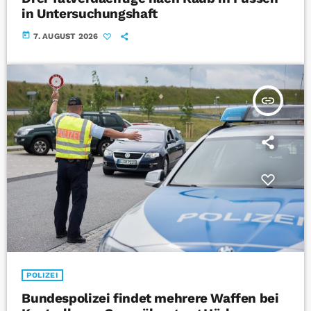
in Untersuchungshaft
today
7. AUGUST 2026
insert_link
POLIZEI
Bundespolizei findet mehrere Waffen bei