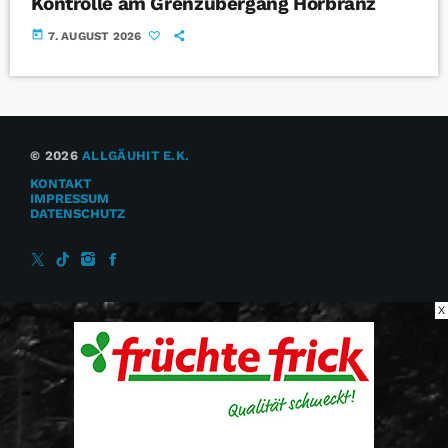
Kontrolle am Grenzübergang Hörbranz
today
7. AUGUST 2026
© 2026
ALLGÄUHIT E.K.
KONTAKT
IMPRESSUM
DATENSCHUTZ
X