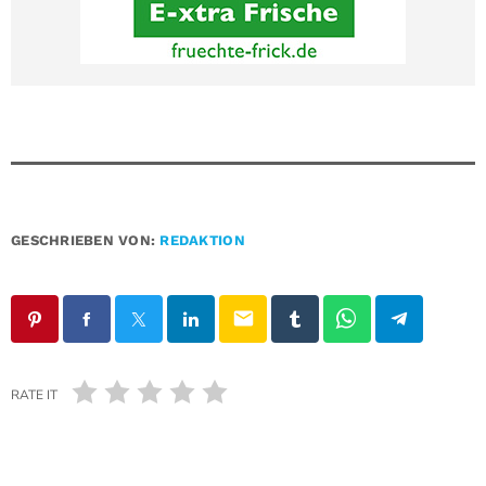
GESCHRIEBEN VON:
REDAKTION
email
RATE IT